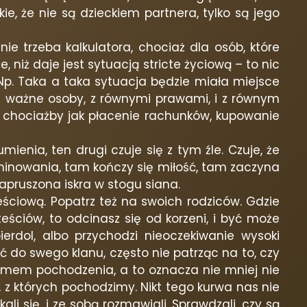
, że nie są dzieckiem partnera, tylko są jego
nie trzeba kalkulatora, chociaż dla osób, które
, niż daje jest sytuacją stricte życiową – to nic
 Np. Taka a taka sytuacja będzie miała miejsce
ie ważne osoby, z równymi prawami, i z równym
mi chociażby jak płacenie rachunków, kupowanie
enia, ten drugi czuje się z tym źle. Czuje, że
minowania, tam kończy się miłość, tam zaczyna
 zapruszona iskra w stogu siana.
eściową. Popatrz też na swoich rodziców. Gdzie
teściów, to odcinasz się od korzeni, i być może
erdol, albo przychodzi nieoczekiwanie wysoki
ć do swego klanu, często nie patrząc na to, czy
emem pochodzenia, a to oznacza nie mniej nie
z których pochodzimy. Nikt tego kurwa nas nie
li się, i ze sobą rozmawiali. Sprawdzali, czy są