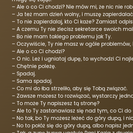
– Ale o co Ci chodzi? Nie mów mi, że nic nie r
– Ja też mam dzień wolny, i muszę zapierdalać
– To nie zapierdalaj, kto Ci każe? Zamiast odpi
– A czemu Ty nie zlecisz sekretarce swoich mail
– Bo nie mam takiego problemu jak Ty.
– Oczywiście, Ty nie masz w ogóle problemów, i 
– Ale o co Ci chodzi?
– O nic. Leż i ugniataj dupę, to wychodzi Ci najle
– Chętnie poleżę.
– Spadaj.
– Sama spadaj.
– Co mi do łba strzeliło, aby się Tobą związać.
– Zawsze możesz to rozwiązać, wystarczy jedna
– To może Ty napiszesz tą stronę?
– Ale to Ty zastanawiasz się nad tym, co Ci do łb
– No tak, bo Ty możesz leżeć do góry dupą, i nic 
– No to połóż się do góry dupą, albo napisz jed