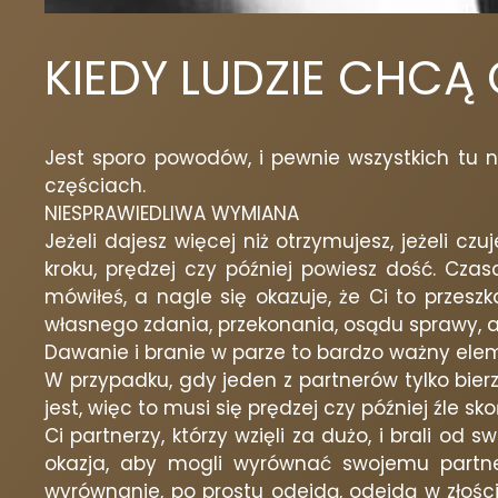
KIEDY LUDZIE CHCĄ 
Jest sporo powodów, i pewnie wszystkich tu 
częściach.
NIESPRAWIEDLIWA WYMIANA
Jeżeli dajesz więcej niż otrzymujesz, jeżeli cz
kroku, prędzej czy później powiesz dość. Czas
mówiłeś, a nagle się okazuje, że Ci to przesz
własnego zdania, przekonania, osądu sprawy, 
Dawanie i branie w parze to bardzo ważny elem
W przypadku, gdy jeden z partnerów tylko bierz
jest, więc to musi się prędzej czy później źle sk
Ci partnerzy, którzy wzięli za dużo, i brali 
okazja, aby mogli wyrównać swojemu partnero
wyrównanie, po prostu odejdą, odejdą w złości. 