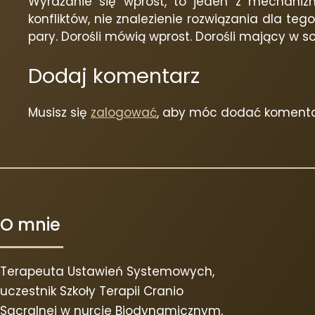
Wyrażanie się wprost, to jeden z mechanizm
konfliktów, nie znalezienie rozwiązania dla teg
pary. Dorośli mówią wprost. Dorośli mający w s
Dodaj komentarz
Musisz się
zalogować
, aby móc dodać komenta
O mnie
Terapeuta Ustawień Systemowych,
uczestnik Szkoły Terapii Cranio
Sacralnej w nurcie Biodynamicznym,