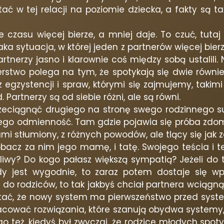
tej relacji na poziomie dziecka, a fakty są takie
 czasu więcej bierze, a mniej daje. To czuć, tutaj 
a sytuacja, w której jeden z partnerów więcej bierze
rtnerzy jasno i klarownie coś między sobą ustalili.
erstwo polega na tym, że spotykają się dwie równ
 egzystencji i spraw, którymi się zajmujemy, taki
 Partnerzy są od siebie różni, ale są równi.
eciągnąć drugiego na stronę swego rodzinnego sumi
 jego odmienność. Tam gdzie pojawia się próba zdo
sami stłumiony, z różnych powodów, ale tlący się jak
obacz za nim jego mamę, i tatę. Swojego teścia i t
zliwy? Do kogo pałasz większą sympatią? Jeżeli do 
dy jest wygodnie, to zaraz potem dostaje się wpi
t do rodziców, to tak jakbyś chciał partnera wciągną
iętać, że nowy system ma pierwszeństwo przed syst
acować rozwiązania, które szanują obydwa systemy, 
o też, kiedyś był zwyczaj, że rodzice młodych spotyka