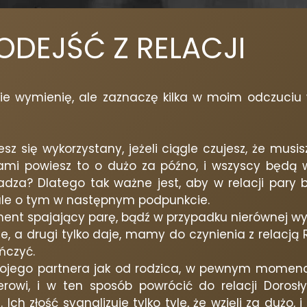
ODEJŚĆ Z RELACJI
nie wymienię, ale zaznaczę kilka w moim odczuciu 
ujesz się wykorzystany, jeżeli ciągle czujesz, że m
ami powiesz to o dużo za późno, i wszyscy będą w c
kadza? Dlatego tak ważne jest, aby w relacji pary 
ale o tym w następnym podpunkcie.
ent spajający parę, bądź w przypadku nierównej wym
e, a drugi tylko daje, mamy do czynienia z relacją
ończyć.
od swojego partnera jak od rodzica, w pewnym momen
wi, i w ten sposób powrócić do relacji Dorosły 
Ich złość sygnalizuje tylko tyle, że wzięli za dużo, 