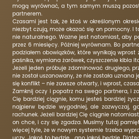
mogą wyrównać, a tym samym muszą pozostać w 
partnerem.
Czasami jest tak, że ktoś w określonym okresie
niezbyt czują, może okazać się on pomocny. I tak
nie naturalnego. Ważne jest natomiast, aby pa
przez 6 miesięcy. Później wyrównam. Bo partn
podziałem obowiązków, które wynikają wprost z
paśnika, wymiana żarówek, czyszczenie kibla itd.
Jeżeli jeden próbuje zdominować drugiego, prz
nie został uszanowany, że nie została uznana
się konflikt – nie zawsze otwarty, i wprost, cza
Zamknij oczy i popatrz na swego partnera, i z
Cię bardziej ciągnie, komu jesteś bardziej życ
najpierw będzie wygodniej, ale zazwyczaj, g
rachunek. Jeżeli bardziej Cię ciągnie natomias
on chce, i czy się zgadza. Musimy tutaj pam
więcej tyle, że w nowym systemie trzeba wypr
uczy. Jakoś to będzie… ano jakoś będzie. Dlateg