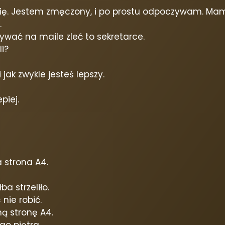
obię. Jestem zmęczony, i po prostu odpoczywam. Mam 
.
sywać na maile zleć to sekretarce.
i?
jak zwykle jesteś lepszy.
piej.
 strona A4.
a strzeliło.
nie robić.
ną stronę A4.