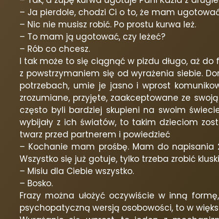
– Tak, a zupę kurwa ugotuje Pani Kazia z drugie
– Ja pierdole, chodzi Ci o to, że mam ugotowa
– Nic nie musisz robić. Po prostu kurwa leż.
– To mam ją ugotować, czy leżeć?
– Rób co chcesz.
I tak może to się ciągnąć w pizdu długo, aż 
z powstrzymaniem się od wyrażenia siebie. D
potrzebach, umie je jasno i wprost komunikow
zrozumiane, przyjęte, zaakceptowane ze swoją
często byli bardziej skupieni na swoim świeci
wybijały z ich światów, to takim dzieciom zo
twarz przed partnerem i powiedzieć
– Kochanie mam prośbę. Mam do napisania 20 
Wszystko się już gotuje, tylko trzeba zrobić klusk
– Misiu dla Ciebie wszystko.
– Bosko.
Frazy można ułożyć oczywiście w inną formę, 
psychopatyczną wersją osobowości, to w więks