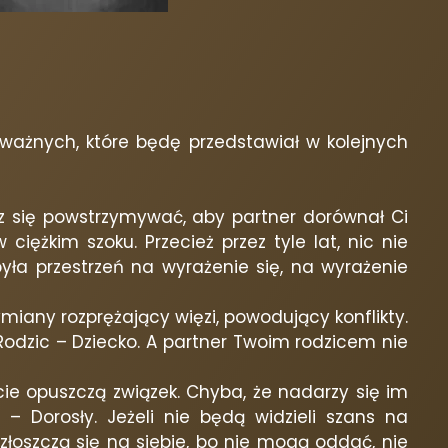
ważnych, które będę przedstawiał w kolejnych
usisz się powstrzymywać, aby partner dorównał Ci
iężkim szoku. Przecież przez tyle lat, nic nie
była przestrzeń na wyrażenie się, na wyrażenie
iany rozprężający więzi, powodujący konflikty.
 Rodzic – Dziecko. A partner Twoim rodzicem nie
cie opuszczą związek. Chyba, że nadarzy się im
– Dorosły. Jeżeli nie będą widzieli szans na
i złoszczą się na siebie, bo nie mogą oddać, nie