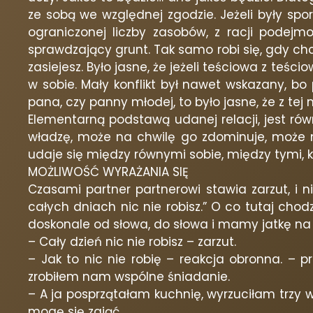
ze sobą we względnej zgodzie. Jeżeli były spor
ograniczonej liczby zasobów, z racji podejm
sprawdzający grunt. Tak samo robi się, gdy chc
zasiejesz. Było jasne, że jeżeli teściowa z teś
w sobie. Mały konflikt był nawet wskazany, bo 
pana, czy panny młodej, to było jasne, że z tej 
Elementarną podstawą udanej relacji, jest rów
władzę, może na chwilę go zdominuje, może na 
udaje się między równymi sobie, między tymi, k
MOŻLIWOŚĆ WYRAŻANIA SIĘ
Czasami partner partnerowi stawia zarzut, i n
całych dniach nic nie robisz.” O co tutaj chodz
doskonale od słowa, do słowa i mamy jatkę na
– Cały dzień nic nie robisz – zarzut.
– Jak to nic nie robię – reakcja obronna. – pr
zrobiłem nam wspólne śniadanie.
– A ja posprzątałam kuchnię, wyrzuciłam trzy 
mogę się zająć.