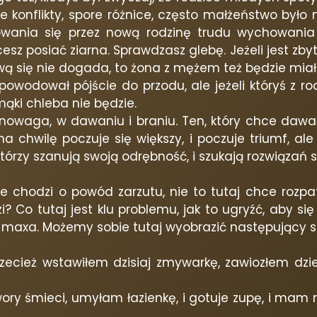
e konflikty, spore różnice, często małżeństwo było
owania się przez nową rodzinę trudu wychowania d
esz posiać ziarna. Sprawdzasz glebę. Jeżeli jest zb
ciową się nie dogada, to żona z mężem też będzie mia
powodował pójście do przodu, ale jeżeli któryś z r
mąki chleba nie będzie.
nowaga, w dawaniu i braniu. Ten, który chce dawać
chwilę poczuje się większy, i poczuje triumf, ale t
tórzy szanują swoją odrębność, i szukają rozwiązań s
ie chodzi o powód zarzutu, nie to tutaj chce rozp
i? Co tutaj jest klu problemu, jak to ugryźć, aby si
 maxa. Możemy sobie tutaj wyobrazić następujący s
zecież wstawiłem dzisiaj zmywarkę, zawiozłem dzieci
wory śmieci, umyłam łazienkę, i gotuje zupę, i mam