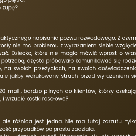
go piętra.
ć zupę?
do faktycznego napisania pozwu rozwodowego. Z cz
orosły nie ma problemu z wyrażaniem siebie wzglę
ać. Dziecko, które nie mogło mówić wprost o włas
 potrzebą, często próbowało komunikować się rodzi
e, na swoich przeżyciach, na swoich doświadczeniac
staje jakby wdrukowany strach przed wyrażeniem si
maili, bardzo pilnych do klientów, którzy czeka
i, i wrzucić kostki rosołowe?
ale różnica jest jedna. Nie ma tutaj zarzutu, tylk
zość przypadków po prostu zadziała.