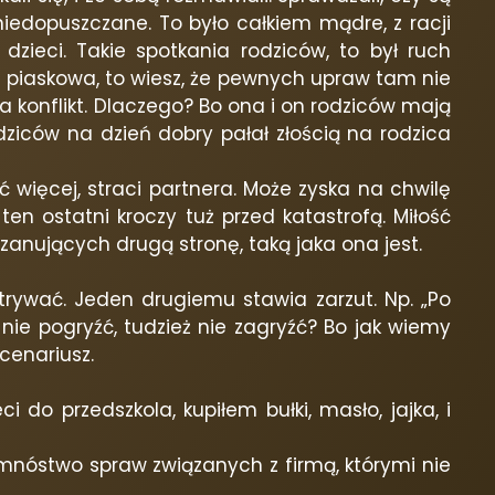
 niedopuszczane. To było całkiem mądre, z racji
zieci. Takie spotkania rodziców, to był ruch
yt piaskowa, to wiesz, że pewnych upraw tam nie
ła konflikt. Dlaczego? Bo ona i on rodziców mają
odziców na dzień dobry pałał złością na rodzica
 więcej, straci partnera. Może zyska na chwilę
en ostatni kroczy tuż przed katastrofą. Miłość
zanujących drugą stronę, taką jaka ona jest.
atrywać. Jeden drugiemu stawia zarzut. Np. „Po
ę nie pogryźć, tudzież nie zagryźć? Bo jak wiemy
cenariusz.
 do przedszkola, kupiłem bułki, masło, jajka, i
 mnóstwo spraw związanych z firmą, którymi nie