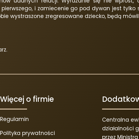
ów udanych relacji. Wyrażanie się nie wprost, cz
o pierwszego, i zamiecenie go pod dywan jest tylko s
obie wystraszone zregresowane dziecko, będą mówili
rz.
Więcej o firmie
Dodatkow
Regulamin
Centralna ewi
działalności
Polityka prywatności
przez Ministr