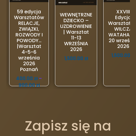
59 edycja
XXVIII
WEWNĘTRZNE
Warsztatów
Edycja
DZIECKO –
RELACJE,
Warsztató
UZDROWIENIE
ZWIĄZKI,
WILCZA
| Warsztat
ROZWODY I
WATAHA 18
11-13
POWODY…
20 wrześni
WRZEŚNIA
|Warsztat
2026
2026
4-5-6
1,500.00
zł
września
1,500.00
zł
2026
Poznań
400.00
zł
–
900.00
zł
Zapisz się na