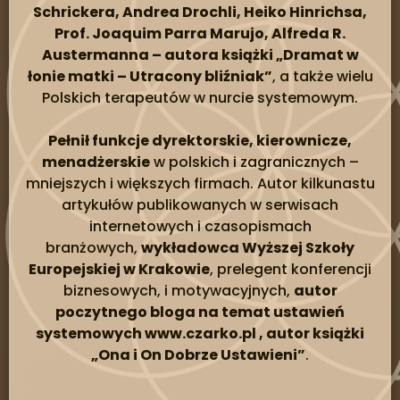
Schrickera, Andrea Drochli, Heiko Hinrichsa,
Prof. Joaquim Parra Marujo, Alfreda R.
Austermanna – autora książki „Dramat w
łonie matki – Utracony bliźniak”
, a także wielu
Polskich terapeutów w nurcie systemowym.
Pełnił funkcje dyrektorskie, kierownicze,
menadżerskie
w polskich i zagranicznych –
mniejszych i większych firmach. Autor kilkunastu
artykułów publikowanych w serwisach
internetowych i czasopismach
branżowych,
wykładowca Wyższej Szkoły
Europejskiej w Krakowie
, prelegent konferencji
biznesowych, i motywacyjnych,
autor
poczytnego bloga na temat ustawień
systemowych www.czarko.pl , autor książki
„Ona i On Dobrze Ustawieni”
.