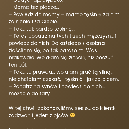
– Oddychaj… głęboko.
– Mama też płacze…
– Powiedz do mamy – mamo tęsknię za nim
za siebie i za Ciebie.
– Tak… tak bardzo tęsknię…
– Teraz popatrz na tych trzech mężczyzn… i
powiedz do nich. Do każdego z osobna –
złościłam się, bo tak bardzo mi Was
brakowało. Wolałam się złościć, niż poczuć
ten ból.
– Tak… to prawda… wolałam grać tą silną…
nie chciałam czekać, i tęsknić… jak za ojcem.
– Popatrz na synów i powiedz do nich…
możecie do taty.
W tej chwili zakończyliśmy sesję… do klientki
zadzwonił jeden z ojców