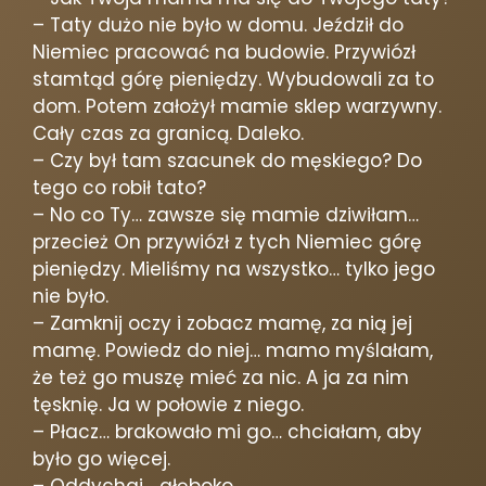
– Taty dużo nie było w domu. Jeździł do
Niemiec pracować na budowie. Przywiózł
stamtąd górę pieniędzy. Wybudowali za to
dom. Potem założył mamie sklep warzywny.
Cały czas za granicą. Daleko.
– Czy był tam szacunek do męskiego? Do
tego co robił tato?
– No co Ty… zawsze się mamie dziwiłam…
przecież On przywiózł z tych Niemiec górę
pieniędzy. Mieliśmy na wszystko… tylko jego
nie było.
– Zamknij oczy i zobacz mamę, za nią jej
mamę. Powiedz do niej… mamo myślałam,
że też go muszę mieć za nic. A ja za nim
tęsknię. Ja w połowie z niego.
– Płacz… brakowało mi go… chciałam, aby
było go więcej.