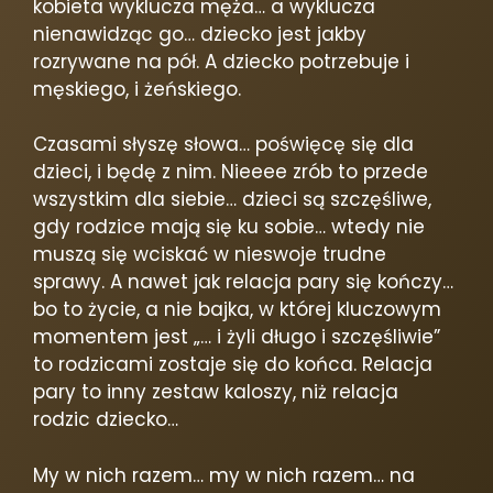
kobieta wyklucza męża… a wyklucza
nienawidząc go… dziecko jest jakby
rozrywane na pół. A dziecko potrzebuje i
męskiego, i żeńskiego.
Czasami słyszę słowa… poświęcę się dla
dzieci, i będę z nim. Nieeee zrób to przede
wszystkim dla siebie… dzieci są szczęśliwe,
gdy rodzice mają się ku sobie… wtedy nie
muszą się wciskać w nieswoje trudne
sprawy. A nawet jak relacja pary się kończy…
bo to życie, a nie bajka, w której kluczowym
momentem jest „… i żyli długo i szczęśliwie”
to rodzicami zostaje się do końca. Relacja
pary to inny zestaw kaloszy, niż relacja
rodzic dziecko…
My w nich razem… my w nich razem… na