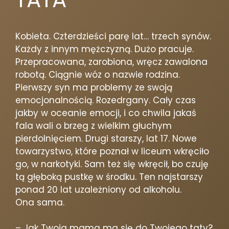
Kobieta. Czterdzieści parę lat… trzech synów.
Każdy z innym mężczyzną. Dużo pracuje.
Przepracowana, zarobiona, wręcz zawalona
robotą. Ciągnie wóz o nazwie rodzina.
Pierwszy syn ma problemy ze swoją
emocjonalnością. Rozedrgany. Cały czas
jakby w oceanie emocji, i co chwila jakaś
fala wali o brzeg z wielkim głuchym
pierdolnięciem. Drugi starszy, lat 17. Nowe
towarzystwo, które poznał w li
ceum wkręciło
go, w narkotyki. Sam też się wkręcił, bo czuję
tą głęboką pustkę w środku. Ten najstarszy
ponad 20 lat uzależniony od alkoholu.
Ona sama.
– Jak Twoja mama ma się do Twojego taty?