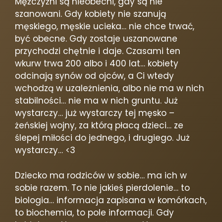
Mężczyźni są nieobecni, gdy są nie
szanowani. Gdy kobiety nie szanują
męskiego, męskie ucieka… nie chce trwać,
być obecne. Gdy zostaje uszanowane
przychodzi chętnie i daje. Czasami ten
wkurw trwa 200 albo i 400 lat… kobiety
odcinają synów od ojców, a Ci wtedy
wchodzą w uzależnienia, albo nie ma w nich
stabilności… nie ma w nich gruntu. Już
wystarczy… już wystarczy tej męsko –
żeńskiej wojny, za którą płacą dzieci… ze
ślepej miłości do jednego, i drugiego. Już
wystarczy…
<3
Dziecko ma rodziców w sobie… ma ich w
sobie razem. To nie jakieś pierdolenie… to
biologia… informacja zapisana w komórkach,
to biochemia, to pole informacji. Gdy