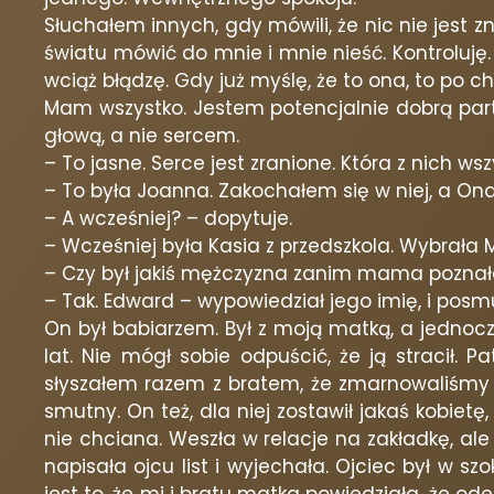
Słuchałem innych, gdy mówili, że nic nie jest 
światu mówić do mnie i mnie nieść. Kontroluję. C
wciąż błądzę. Gdy już myślę, że to ona, to po c
Mam wszystko. Jestem potencjalnie dobrą parti
głową, a nie sercem.
– To jasne. Serce jest zranione. Która z nich ws
– To była Joanna. Zakochałem się w niej, a Ona
– A wcześniej? – dopytuje.
– Wcześniej była Kasia z przedszkola. Wybrała 
– Czy był jakiś mężczyzna zanim mama poznała
– Tak. Edward – wypowiedział jego imię, i posmu
On był babiarzem. Był z moją matką, a jednocześ
lat. Nie mógł sobie odpuścić, że ją stracił. P
słyszałem razem z bratem, że zmarnowaliśmy j
smutny. On też, dla niej zostawił jakaś kobietę
nie chciana. Weszła w relacje na zakładkę, al
napisała ojcu list i wyjechała. Ojciec był w sz