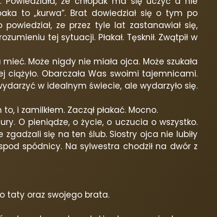
a. Powiedziała, że chłopak ma się uczyć a nie
opaka to „kurwa”. Brat dowiedział się o tym po
o powiedział, ze przez tyle lat zastanawiał się,
umieniu tej sytuacji. Płakał. Tęsknił. Zwątpił w
a mieć. Może nigdy nie miała ojca. Może szukała
ej ciążyło. Obarczała Was swoimi tajemnicami.
ydarzyć w idealnym świecie, ale wydarzyło się.
 to, i zamilkłem. Zaczął płakać. Mocno.
ry. O pieniądze, o życie, o uczucia o wszystko.
zgadzali się na ten ślub. Siostry ojca nie lubiły
ę spod spódnicy. Na sylwestra chodził na dwór z
o taty oraz swojego brata.