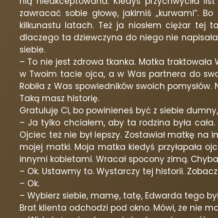
nią nieakceptowana. Kiedyś przychwyciła list
zawracać sobie głowę, jakimiś „kurwami”. Bo d
kilkunastu latach. Też ja niosłem ciężar tej ta
dlaczego ta dziewczyna do niego nie napisała. O
siebie.
– To nie jest zdrowa tkanka. Matka traktowała 
w Twoim tacie ojca, a w Was partnera do swoi
Robiła z Was spowiedników swoich pomysłów. Na
Taką masz historię.
Gratuluję Ci, bo powinieneś być z siebie dumny,
– Ja tylko chciałem, aby ta rodzina była cała.
Ojciec też nie był lepszy. Zostawiał matkę na im
mojej matki. Moja matka kiedyś przyłapała ojca
innymi kobietami. Wracał spocony zimą. Chyba 
– Ok. Ustawmy to. Wystarczy tej historii. Zobac
– Ok.
– Wybierz siebie, mamę, tatę, Edwarda tego by
Brat klienta odchodzi pod okno. Mówi, że nie mo