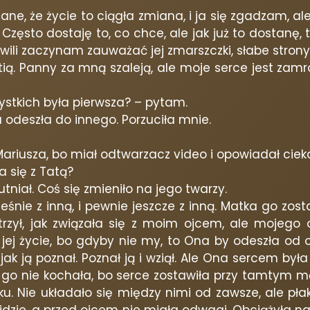
znane, że życie to ciągła zmiana, i ja się zgadzam, 
zęsto dostaję to, co chce, ale jak już to dostanę, to
hwili zaczynam zauważać jej zmarszczki, słabe strony
ą. Panny za mną szaleją, ale moje serce jest zamr
zystkich była pierwsza? – pytam.
 odeszła do innego. Porzuciła mnie.
Mariusza, bo miał odtwarzacz video i opowiadał cieka
 się z Tatą?
tniał. Coś się zmieniło na jego twarzy.
nie z inną, i pewnie jeszcze z inną. Matka go zostaw
atrzył, jak związała się z moim ojcem, ale mojego 
ej życie, bo gdyby nie my, to Ona by odeszła od oj
, jak ją poznał. Poznał ją i wziął. Ale Ona sercem b
e go nie kochała, bo serce zostawiła przy tamtym mę
oku. Nie układało się między nimi od zawsze, ale pł