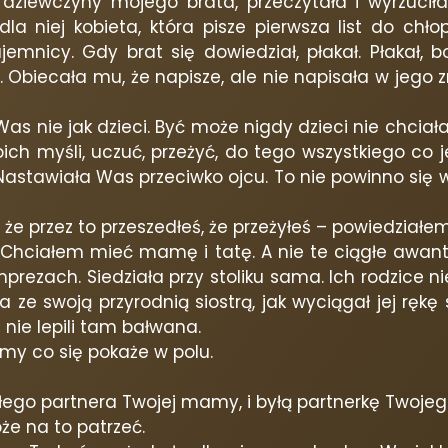
 dziewczyny mojego brata, przeczytała i wyrzucił
la niej kobieta, która pisze pierwsza list do chł
jemnicy. Gdy brat się dowiedział, płakał. Płakał, b
biecała mu, że napisze, ale nie napisała w jego zroz
Was nie jak dzieci. Być może nigdy dzieci nie chciał
ch myśli, uczuć, przeżyć, do tego wszystkiego co j
stawiała Was przeciwko ojcu. To nie powinno się w
 że przez to przeszedłeś, że przeżyłeś – powiedziałem
 Chciałem mieć mamę i tatę. A nie te ciągłe awantu
prezach. Siedziała przy stoliku sama. Ich rodzice nie 
 ze swoją przyrodnią siostrą, jak wyciągał jej ręk
nie lepili tam bałwana.
zmy co się pokaże w polu.
łego partnera Twojej mamy, i byłą partnerkę Twojeg
że na to patrzeć.