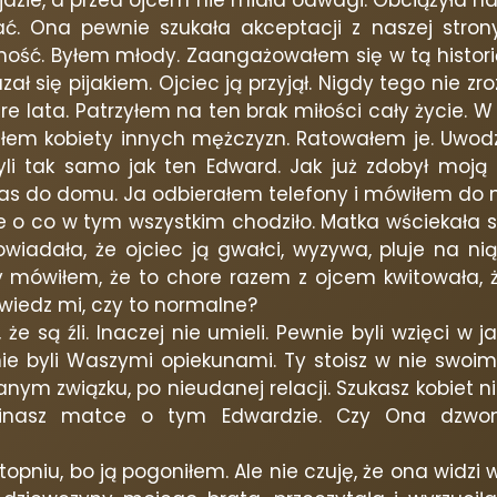
ejdzie, a przed ojcem nie miała odwagi. Obciążyła n
ć. Ona pewnie szukała akceptacji z naszej strony.
ność. Byłem młody. Zaangażowałem się w tą histori
ł się pijakiem. Ojciec ją przyjął. Nigdy tego nie zro
re lata. Patrzyłem na ten brak miłości cały życie.
adłem kobiety innych mężczyzn. Ratowałem je. Uwodzi
 tak samo jak ten Edward. Jak już zdobył moją ma
 nas do domu. Ja odbierałem telefony i mówiłem do ni
ie o co w tym wszystkim chodziło. Matka wściekała się
powiadała, że ojciec ją gwałci, wyzywa, pluje na n
y mówiłem, że to chore razem z ojcem kwitowała, 
owiedz mi, czy to normalne?
, że są źli. Inaczej nie umieli. Pewnie byli wzięci w
 nie byli Waszymi opiekunami. Ty stoisz w nie swoi
udanym związku, po nieudanej relacji. Szukasz kobiet 
inasz matce o tym Edwardzie. Czy Ona dzwoni 
stopniu, bo ją pogoniłem. Ale nie czuję, że ona widz