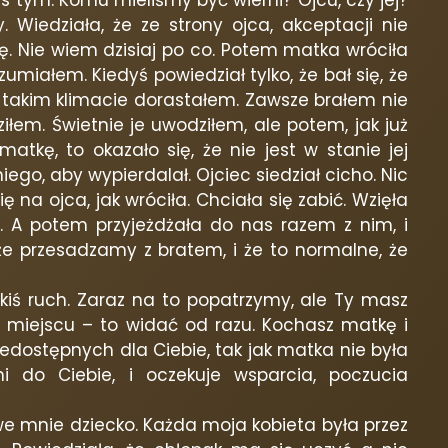
as tym. Komu mieliśmy być wierni? Ojcu, czy jej?
 Wiedziała, że ze strony ojca, akceptacji nie
ę. Nie wiem dzisiaj po co. Potem matka wróciła
zumiałem. Kiedyś powiedział tylko, że bał się, że
 W takim klimacie dorastałem. Zawsze brałem nie
łem. Świetnie je uwodziłem, ale potem, jak już
tkę, to okazało się, że nie jest w stanie jej
ego, aby wypierdalał. Ojciec siedział cicho. Nic
 na ojca, jak wróciła. Chciała się zabić. Wzięła
ią. A potem przyjeżdżała do nas razem z nim, i
że przesadzamy z bratem, i że to normalne, że
 jakiś ruch. Zaraz na to popatrzymy, ale Ty masz
m miejscu – to widać od razu. Kochasz matkę i
niedostępnych dla Ciebie, tak jak matka nie była
do Ciebie, i oczekuje wsparcia, poczucia
i we mnie dziecko. Każda moja kobieta była przez