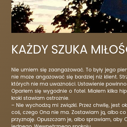
KAŻDY SZUKA MIŁOŚ
Nie umiem się zaangażować. To były jego pierw
nie może angażować się bardziej niż klient. St
których nie ma uważności. Ustawienie powinno iś
Oparłem się wygodnie o fotel. Miałem kilka hi
kroki stawiam ostrożnie.
– Nie wychodzą mi związki. Przez chwilę, jest
coś, czego Ona nie ma. Zostawiam ją, albo co 
przyznaję. Opuszczam je, albo sprawiam, aby On
jednego. Wewnętrznego spokoju.