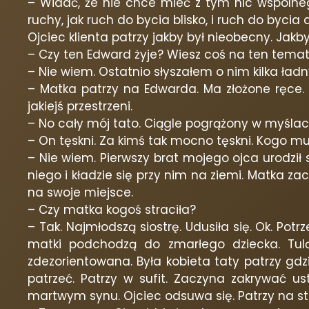
– Widać, że nie chce mieć z tym nic wspólne
ruchy, jak ruch do bycia blisko, i ruch do bycia
Ojciec klienta patrzy jakby był nieobecny. Jakby
– Czy ten Edward żyje? Wiesz coś na ten tema
– Nie wiem. Ostatnio słyszałem o nim kilka ład
– Matka patrzy na Edwarda. Ma złożone ręce. Pa
jakiejś przestrzeni.
– No cały mój tato. Ciągle pogrążony w myślach,
– On tęskni. Za kimś tak mocno tęskni. Kogo m
– Nie wiem. Pierwszy brat mojego ojca urodził 
niego i kładzie się przy nim na ziemi. Matka z
na swoje miejsce.
– Czy matka kogoś straciła?
– Tak. Najmłodszą siostrę. Udusiła się. Ok. Potr
matki podchodzą do zmarłego dziecka. Tul
zdezorientowana. Była kobieta taty patrzy gd
patrzeć. Patrzy w sufit. Zaczyna zakrywać us
martwym synu. Ojciec odsuwa się. Patrzy na s