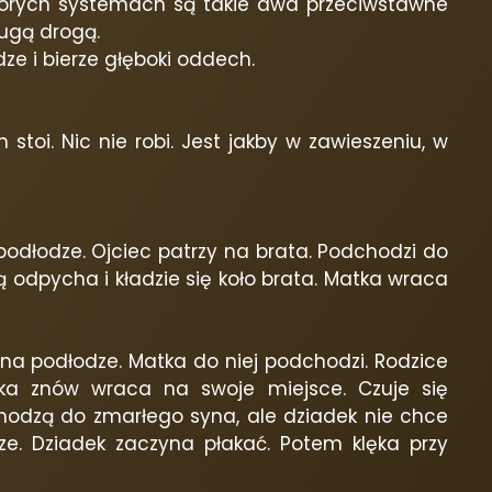
których systemach są takie dwa przeciwstawne
rugą drogą.
dze i bierze głęboki oddech.
stoi. Nic nie robi. Jest jakby w zawieszeniu, w
 podłodze. Ojciec patrzy na brata. Podchodzi do
ą odpycha i kładzie się koło brata. Matka wraca
się na podłodze. Matka do niej podchodzi. Rodzice
ka znów wraca na swoje miejsce. Czuje się
chodzą do zmarłego syna, ale dziadek nie chce
cze. Dziadek zaczyna płakać. Potem klęka przy