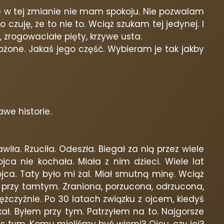
ale w tej zmianie nie mam spokoju. Nie pozwalam
 czuję, że to nie to. Wciąż szukam tej jedynej. I
, zrogowaciałe pięty, krzywe usta.
ożone. Jakaś jego część. Wybieram je tak jakby
we historie.
iła. Rzuciła. Odeszła. Biegał za nią przez wiele
ojca nie kochała. Miała z nim dzieci. Wiele lat
ca. Taty było mi żal. Miał smutną minę. Wciąż
yła przy tamtym. Zraniona, porzucona, odrzucona,
żczyźnie. Po 30 latach związku z ojcem, kiedyś
akał. Byłem przy tym. Patrzyłem na to. Najgorsze