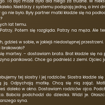
go. To być może było dla niego za trudne. W nie
 daleko. Niektórzy z systemu podążają jedną, a inni d
 go nie było. Były partner matki kładzie się na podło
t?
nych lat temu.
trzy. Potem się rozgląda. Patrzy na męża. Ale ten 
 gdzieś w sobie, w jakiejś niedostępnej przestrzeni.
u brakowało?
się martwy. – dostawiam brata. Brat kładzie się na
aczyna panikować. Chce go podnieść z ziemi. Ojciec j
zebujemy tej siostry i jej rodziców. Siostra kładzie 
ą ją. Odpychają matkę. Chcą się nią zająć. Mat
zieś daleko w okno. Dostawiam rodziców ojca. Pod
ta. Babcia podchodzi do dziecka. Widzi je. Głasz
tarszego syna.