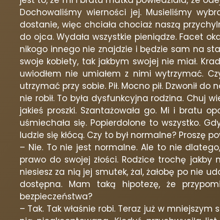
jest to, że mi i bratu matka powiedziała, że od
Dochowaliśmy wierności jej. Musieliśmy wybra
dostanie, więc chciała chociaż naszą przychyl
do ojca. Wydała wszystkie pieniądze. Facet okaza
nikogo innego nie znajdzie i będzie sam na sta
swoje kobiety, tak jakbym swojej nie miał. Kr
uwiodłem nie umiałem z nimi wytrzymać. Czyli
utrzymać przy sobie. Pił. Mocno pił. Dzwonił do
nie robił. To była dysfunkcyjna rodzina. Chuj w
jakieś proszki. Szantażowała go. Mi i bratu o
uśmiechała się. Popierdolone to wszystko. Gd
ludzie się kłócą. Czy to był normalne? Proszę p
– Nie. To nie jest normalne. Ale to nie dlatego
prawo do swojej złości. Rodzice trochę jakby
niesiesz za nią jej smutek, żal, żałobę po nie 
dostępna. Mam taką hipotezę, że przypom
bezpieczeństwa?
– Tak. Tak właśnie robi. Teraz już w mniejszym 