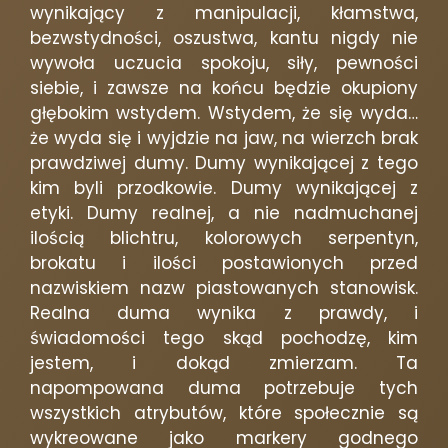
wynikający z manipulacji, kłamstwa,
bezwstydności, oszustwa, kantu nigdy nie
wywoła uczucia spokoju, siły, pewności
siebie, i zawsze na końcu będzie okupiony
głębokim wstydem. Wstydem, że się wyda…
że wyda się i wyjdzie na jaw, na wierzch brak
prawdziwej dumy. Dumy wynikającej z tego
kim byli przodkowie. Dumy wynikającej z
etyki. Dumy realnej, a nie nadmuchanej
ilością blichtru, kolorowych serpentyn,
brokatu i ilości postawionych przed
nazwiskiem nazw piastowanych stanowisk.
Realna duma wynika z prawdy, i
świadomości tego skąd pochodzę, kim
jestem, i dokąd zmierzam. Ta
napompowana duma potrzebuje tych
wszystkich atrybutów, które społecznie są
wykreowane jako markery godnego