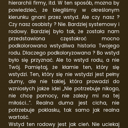
hierarchii firmy, itd. W ten sposób, można by
powiedzieć, że biegliśmy w określonym
kierunku gnani przez wstyd. Ale czy nasz ?
Czy nasz osobisty ? Nie. Bardziej systemowy i
rodowy. Bardziej było tak, że została nam
przedstawiona częstokroć mocno
podkolorowana wstydliwa historia Twojego
rodu. Dlaczego podkoloryzowana ? Bo wstyd
było się przyznać. Ale to wstyd rodu, a nie
Twój. Pamiętaj, że kłamie ten, który się
wstydzi. Ten, który się nie wstydzi jest pełny
dumy, ale nie takiej, która prowadzi do
wzniosłych jakże idei „Nie potrzebuje nikogo,
nie chcę pomocy, nie zależy mi na tej
miłości…”. Realna duma jest cicha, nie
potrzebuje poklasku, tak samo jak realna
wartość.
Wstyd ten rodowy jest jak cień. Nie uciekaj