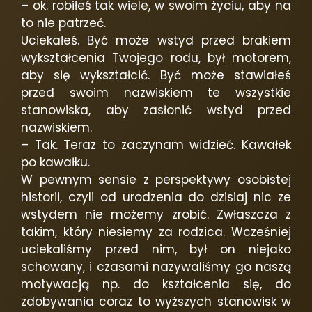
– ok. robiłeś tak wiele, w swoim życiu, aby na
to nie patrzeć.
Uciekałeś. Być może wstyd przed brakiem
wykształcenia Twojego rodu, był motorem,
aby się wykształcić. Być może stawiałeś
przed swoim nazwiskiem te wszystkie
stanowiska, aby zasłonić wstyd przed
nazwiskiem.
– Tak. Teraz to zaczynam widzieć. Kawałek
po kawałku.
W pewnym sensie z perspektywy osobistej
historii, czyli od urodzenia do dzisiaj nic ze
wstydem nie możemy zrobić. Zwłaszcza z
takim, który niesiemy za rodzica. Wcześniej
uciekaliśmy przed nim, był on niejako
schowany, i czasami nazywaliśmy go naszą
motywacją np. do kształcenia się, do
zdobywania coraz to wyższych stanowisk w