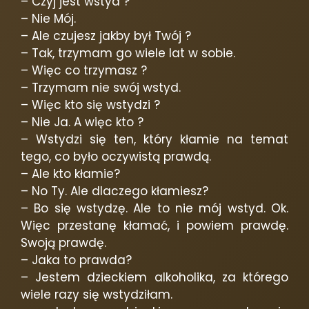
– Czyj jest wstyd ?
– Nie Mój.
– Ale czujesz jakby był Twój ?
– Tak, trzymam go wiele lat w sobie.
– Więc co trzymasz ?
– Trzymam nie swój wstyd.
– Więc kto się wstydzi ?
– Nie Ja. A więc kto ?
– Wstydzi się ten, który kłamie na temat
tego, co było oczywistą prawdą.
– Ale kto kłamie?
– No Ty. Ale dlaczego kłamiesz?
– Bo się wstydzę. Ale to nie mój wstyd. Ok.
Więc przestanę kłamać, i powiem prawdę.
Swoją prawdę.
– Jaka to prawda?
– Jestem dzieckiem alkoholika, za którego
wiele razy się wstydziłam.