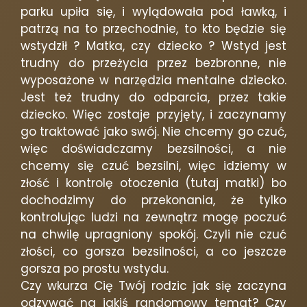
parku upiła się, i wylądowała pod ławką, i
patrzą na to przechodnie, to kto będzie się
wstydził ? Matka, czy dziecko ? Wstyd jest
trudny do przeżycia przez bezbronne, nie
wyposażone w narzędzia mentalne dziecko.
Jest też trudny do odparcia, przez takie
dziecko. Więc zostaje przyjęty, i zaczynamy
go traktować jako swój. Nie chcemy go czuć,
więc doświadczamy bezsilności, a nie
chcemy się czuć bezsilni, więc idziemy w
złość i kontrolę otoczenia (tutaj matki) bo
dochodzimy do przekonania, że tylko
kontrolując ludzi na zewnątrz mogę poczuć
na chwilę upragniony spokój. Czyli nie czuć
złości, co gorsza bezsilności, a co jeszcze
gorsza po prostu wstydu.
Czy wkurza Cię Twój rodzic jak się zaczyna
odzywać na jakiś randomowy temat? Czy