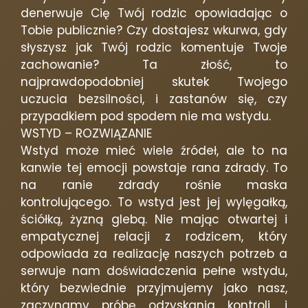
denerwuje Cię Twój rodzic opowiadając o
Tobie publicznie? Czy dostajesz wkurwa, gdy
słyszysz jak Twój rodzic komentuje Twoje
zachowanie? Ta złość, to
najprawdopodobniej skutek Twojego
uczucia bezsilności, i zastanów się, czy
przypadkiem pod spodem nie ma wstydu.
WSTYD – ROZWIĄZANIE
Wstyd może mieć wiele źródeł, ale to na
kanwie tej emocji powstaje rana zdrady. To
na ranie zdrady rośnie maska
kontrolującego. To wstyd jest jej wylęgałką,
ściółką, żyzną glebą. Nie mając otwartej i
empatycznej relacji z rodzicem, który
odpowiada za realizację naszych potrzeb a
serwuje nam doświadczenia pełne wstydu,
który bezwiednie przyjmujemy jako nasz,
zaczynamy próbę odzyskania kontroli, i