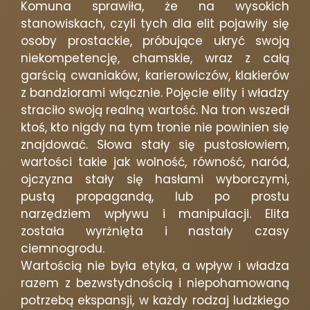
Komuna sprawiła, że na wysokich
stanowiskach, czyli tych dla elit pojawiły się
osoby prostackie, próbujące ukryć swoją
niekompetencję, chamskie, wraz z całą
garścią cwaniaków, karierowiczów, klakierów
z bandziorami włącznie. Pojęcie elity i władzy
straciło swoją realną wartość. Na tron wszedł
ktoś, kto nigdy na tym tronie nie powinien się
znajdować. Słowa stały się pustosłowiem,
wartości takie jak wolność, równość, naród,
ojczyzna stały się hasłami wyborczymi,
pustą propagandą, lub po prostu
narzędziem wpływu i manipulacji. Elita
została wyrżnięta i nastały czasy
ciemnogrodu.
Wartością nie była etyka, a wpływ i władza
razem z bezwstydnością i niepohamowaną
potrzebą ekspansji, w każdy rodzaj ludzkiego