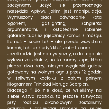
zaczynamy uczyć się przemożnego
narzędzia wpływu jakim jest manipulacja.
Wymuszony płacz, odwracanie kota
ogonem, gaslighting, żonglerka
argumentami, i ostatecznie robienie
galarety tudzież jajecznicy komuś z mózgu.
Komuś – sobie też – ale przede wszystkim
komuś, tak, jak kiedyś ktoś zrobił to nam.
Jeżeli rodzic jest narcystyczny, a do tego nie
wylewa za kołnierz, no to mamy zupę, która
piecze dwa razy, niczym węgierski gulasz
gotowany na wolnym ogniu przez 12 godzin
w żeliwnym kociołku z całym pełnym
kilogramem Trinidad Moruga Scorpion.
Dlaczego ? Bo nie dość, że wzięliśmy na
siebie wstyd rodzica, to jeszcze zazwyczaj
przy rodzicu alkoholowym zostaliśmy
oszukani, i zazwyczaj skarceni za swoje