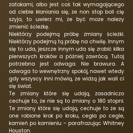
zatokami, albo jest coś tak wymagającego
od ciebie kłaniania się, że non stop boli cię
szyja, to uwierz mi, że być może należy
zmienić ścieżkę.
Niektórzy podejmą próbę zmiany ścieżki.
Niektórzy podejmą tą próbę na chwilę. Innym
się to uda, jeszcze innym uda się zrobić kilka
pierwszych kroków a później zawrócą. Tutaj
potrzebna jest odwaga. Nie brawura. A
odwaga to wewnętrzny spokój, nawet wtedy
gdy wszyscy inni mówią, że widzą jak wali ci
się świat.
Te zmiany które się udają, zasadniczo
cechuje to, że nie są to zmiany o 180 stopni.
Te zmiany które się udają, cechuje to że są
one robione krok po kroku, cegła po cegle,
kamień po kamieniu – parafrazując Whitney
Houston.