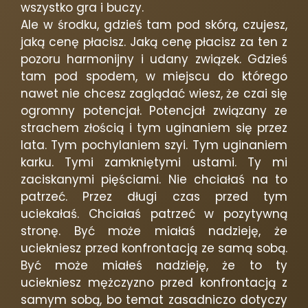
wszystko gra i buczy.
Ale w środku, gdzieś tam pod skórą, czujesz,
jaką cenę płacisz. Jaką cenę płacisz za ten z
pozoru harmonijny i udany związek. Gdzieś
tam pod spodem, w miejscu do którego
nawet nie chcesz zaglądać wiesz, że czai się
ogromny potencjał. Potencjał związany ze
strachem złością i tym uginaniem się przez
lata. Tym pochylaniem szyi. Tym uginaniem
karku. Tymi zamkniętymi ustami. Ty mi
zaciskanymi pięściami. Nie chciałaś na to
patrzeć. Przez długi czas przed tym
uciekałaś. Chciałaś patrzeć w pozytywną
stronę. Być może miałaś nadzieję, że
uciekniesz przed konfrontacją ze samą sobą.
Być może miałeś nadzieję, że to ty
uciekniesz mężczyzno przed konfrontacją z
samym sobą, bo temat zasadniczo dotyczy