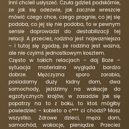
inni chcieli usłyszeć. Czuła gdzieś podskórnie,
że jak się odezwie, jak zacznie wreszcie
mówić czego chce, czego pragnie, co jej się
podoba, co jej się nie podoba, to w pewnym
sensie doprowadzi do destabilizacji tej
relacji. A przecież, rodzina jest najważniejsza
– i tutaj się zgodzę, że rodzina jest ważna,
ale nie czyimś jednostkowym kosztem.
Często w takich relacjach – daj Boże –
sytuacja materialna wygląda bardzo
dobrze. Mężczyzna sporo zarabia,
posiadamy duży ładny dom, dwa
samochody, jeździmy na wakacje do
egzotycznych krajów, w zasadzie jak się
popatrzy na to z boku, to ktoś mógłby
powiedzieć – kobieto o c*** ci chodzi? Masz
wszystko. Zdrowe dzieci, męża dom,
samochód, wakacje, pieniądze. Przecież