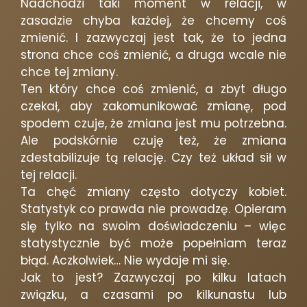
Nadchodzi taki moment w relacji, w
zasadzie chyba każdej, że chcemy coś
zmienić. I zazwyczaj jest tak, że to jedna
strona chce coś zmienić, a druga wcale nie
chce tej zmiany.
Ten który chce coś zmienić, a zbyt długo
czekał, aby zakomunikować zmianę, pod
spodem czuje, że zmiana jest mu potrzebna.
Ale podskórnie czuję też, że zmiana
zdestabilizuje tą relację. Czy też układ sił w
tej relacji.
Ta chęć zmiany często dotyczy kobiet.
Statystyk co prawda nie prowadzę. Opieram
się tylko na swoim doświadczeniu – więc
statystycznie być może popełniam teraz
błąd. Aczkolwiek… Nie wydaje mi się.
Jak to jest? Zazwyczaj po kilku latach
związku, a czasami po kilkunastu lub