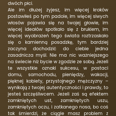
dwóch płci.
Ale im dłużej żyjesz, im więcej kroków
postawiłeś po tym padole, im więcej siwych
włosów pojawia się na twojej głowie, im
więcej ideałów spotkało się z brukiem, im
więcej wyobrażeń tego świata roztrzaskało
się o kamienną posadzkę, tym bardziej
zaczyna dochodzić do ciebie jedna
zasadnicza myśl. Nie ma nic ważniejszego
na świecie niż bycie w zgodzie ze sobą. Jeżeli
te wszystkie oznaki sukcesu, w postaci
domu, samochodu, pieniędzy, wakacji,
pięknej kobiety, przystojnego mężczyzny –
wynikają z twojej autentyczności i prawdy, to
jesteś szczęśliwcem. Jeżeli zaś są efektem
zamkniętych ust, zamkniętych uszu,
zamkniętych oczu, i zatkanego nosa, bo coś
tak śmierdzi, że ciągle masz problem z