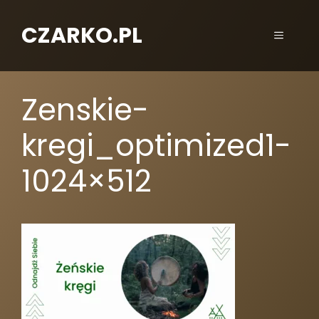
CZARKO.PL
Zenskie-
kregi_optimized1-
1024×512