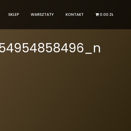
SKLEP
WARSZTATY
KONTAKT
0.00 ZŁ
154954858496_n