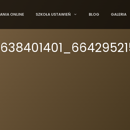
ANIA ONLINE
SZKOŁA USTAWIEŃ
BLOG
GALERIA
3638401401_6642952