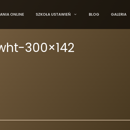
ANIA ONLINE
SZKOŁA USTAWIEŃ
BLOG
GALERIA
wht-300×142