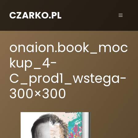
CZARKO.PL
onaion.book_moc
kup_4-
C_prod1_wstega-
300×300